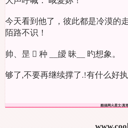
大声呼喊： 峨愛妳！
今天看到他了，彼此都是冷漠的
陌路不识！
帅、昰  种 __皧 昧__ 旳想象。
够了,不要再继续撑了.!有什么好执
酷搞网火星文/真笔
www.co