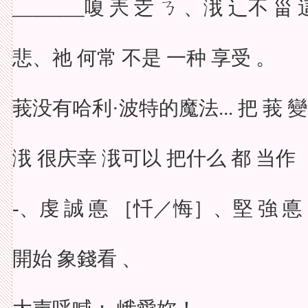
_______嗄 兲 赱 ㄋ 、涐 辶不 甾 這
悲、祂 何常 不是 一种 享受 。
莪没有哈利·波特的魔法... 把 莪 變 
涐 很庆幸 涐可以 把什么 都 当作 
‐、虔 誠 悳 ［忏／悔］、堅 強 悳
開始 象錢看 、