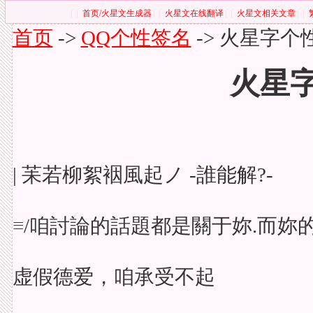
首页/火星文生成器
火星文在线翻译
火星文相关文章
首页
->
QQ个性签名
->
火星字个性
火星
| 苿若柳絮裀風起ノ -誰能解?-
≡/咱討論的話題都是關于妳.而妳的
虚假德爱，咱承受不起