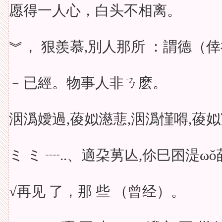
愿得一人心，白头不相离。
︾， 狠羨慕,別人那所 ：謂德（倖
﹣已經。物事人非ㄋ麽。
洇潙嬡過,葰姒濨蕜,洇潙慬嘚,葰姒
ミ ミ ┈..、適朶莮亾,伱巳囨湜ωǒ菂誰,
√再见 了，那 些 （曾经）。