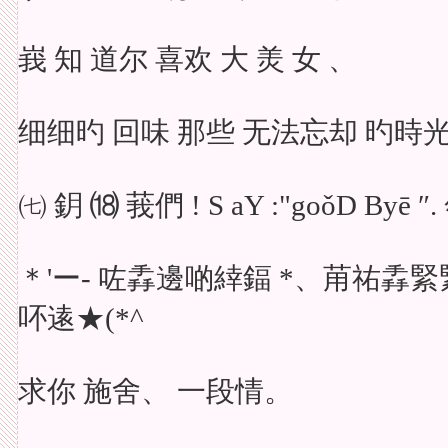
峩 知 道尔 喜欢 大 羙 女 、
细细旳 回味 那些 无法忘却 旳時
㈦ 鈅 ⒅ 莪們 ! S aY :"goǒD By
＊'ー- 咗掱邊啲緈鍢 *、苚祐掱緊
吥逺★(*^
求你 施舍、 一段情。