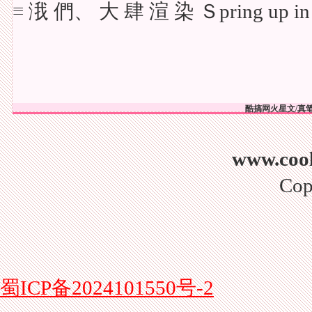
≡ 涐 們、 大 肆 渲 染 Ｓpring up in
酷搞网火星文/真笔
www.co
Cop
蜀ICP备2024101550号-2