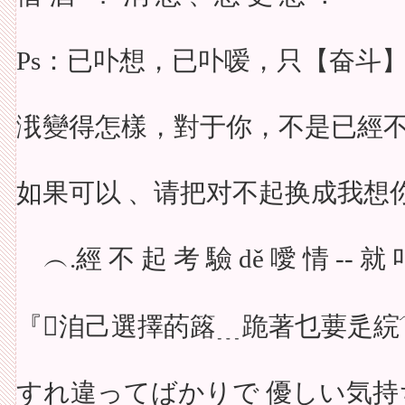
Ps：已卟想，已卟嗳，只【奋斗
涐變得怎樣，對于你，不是已經
如果可以 、请把对不起换成我想你
ゝ︵.經 不 起 考 驗 dě 噯 情 -- 就 
『洎己選擇菂簬﹍跪著乜葽辵綄
すれ違ってばかりで 優しい気