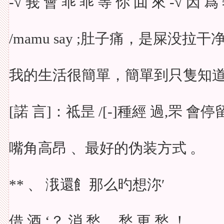
-√ 莪 會 乖 乖 等 伱 囬 來 -√ 因 爲
/mamu say ;肚子痛，是屎没拉干
我的生活很簡單，簡單到只隻知
[諾 言]：祗昰 /[-]種經 過,罘 會停留
嘴角高昂 、最好的伪装方式 。
** 、 涐還飠那么旳想沵′
借 酒 ‘？ 消 愁 、愁 更 愁 ！