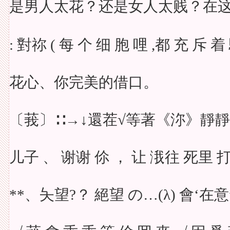
是男人太花？还是女人太贱？在
: 對祢 ( 每 个 细 胞 哩 ,都 充 斥 
花心、你完美的借口。
〔莪〕∷→↓還茬√等著《沵》靜靜哋
儿子 、 谢谢 伱 ， 让 涐往 死里 打
**、夨望?？ 絕望 の…(λ) 會‘在