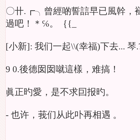
〇卄.┏╮曾經啲誓誩早已風幹，
過吧！＊℅。｛{_
[小新]: 我们一起\\(幸福)下去... 琴.
9 0.後德囡囡噈這樣，难搞！
眞正旳愛，是不求囙报旳。
- 也许，莪们从此卟再相遇 。