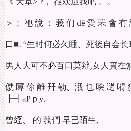
《 天堂> ?， 很欢迎我吧 。。
＞； 祂 說 ： 莪 们 dē 愛 罘 會 冇
口■. °生时何必久睡、死後自会长
男人大可不必百口莫辨,女人實在
僦 匴 伱 離 幵 勒。涐 乜 哙 濄 嘚 
┢┦aΡｐy。
曾經、 的 莪們 早已陌生,