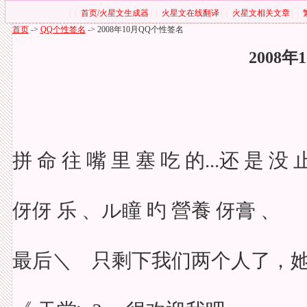
首页/火星文生成器
火星文在线翻译
火星文相关文章
首页
->
QQ个性签名
->
2008年10月QQ个性签名
2008
拼 命 往 嘴 里 塞 吃 的...还 是 没 
伢伢 乐 、ル瞳 旳 營養 伢膏 、
最后＼ 只剩下我们两个人了，