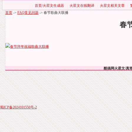
首页/火星文生成器
火星文在线翻译
火星文相关文章
首页
->
FAQ常见问题
->
春节歌曲大联播
春
春节拜年祝福歌曲大联播
酷搞网火星文/真笔
蜀ICP备2024101550号-2